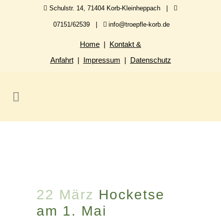
Schulstr. 14, 71404 Korb-Kleinheppach |
07151/62539 |
info@troepfle-korb.de
Home
|
Kontakt &
Anfahrt
|
Impressum
|
Datenschutz
22 März
Hocketse
am 1. Mai