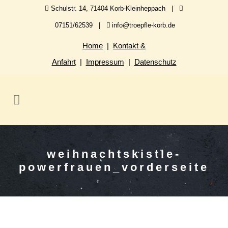
Schulstr. 14, 71404 Korb-Kleinheppach |
07151/62539 |
info@troepfle-korb.de
Home
|
Kontakt &
Anfahrt
|
Impressum
|
Datenschutz
weihnachtskistle-
powerfrauen_vorderseite