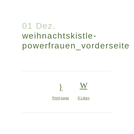
01 Dez.
weihnachtskistle-
powerfrauen_vorderseite
Print page
0
Likes