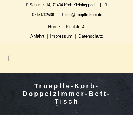
Schulstr. 14, 71404 Korb-Kleinheppach |
07151/62539 |
info@troepfle-korb.de
Home
|
Kontakt &
Anfahrt
|
Impressum
|
Datenschutz
Troepfle-Korb-
Doppelzimmer-Bett-
Tisch